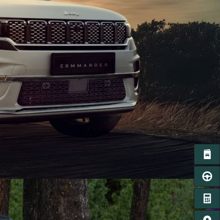
カタロ
ご
お