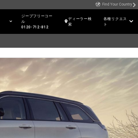
Find Your Country
ジープフリーコー
ディーラー検
各種リクエス
ル
索
ト
0120-712-812