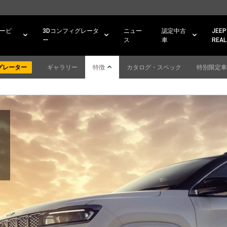
ービ
3Dコンフィグレータ
ニュー
認定中古
JEEP
ー
ス
車
REAL
グレーター
ギャラリー
特徴
カタログ・スペック
特別限定車