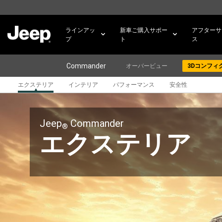
SKIP TO
MAIN
CONTENT
ラインアッ
新車ご購入サポー
アフターサ
プ
ト
ス
Commander
オーバービュー
3Dコンフィ
エクステリア
インテリア
パフォーマンス
安全性
SKIP TO
NAVIGATION
Jeep
︎ Commander
®
エクステリア