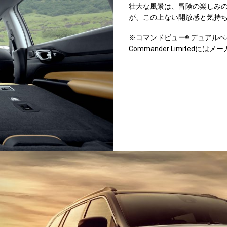
壮大な風景は、冒険の楽しみ
が、この上ない開放感と気持
※コマンドビュー
デュアルペイ
®
Commander Limitedに