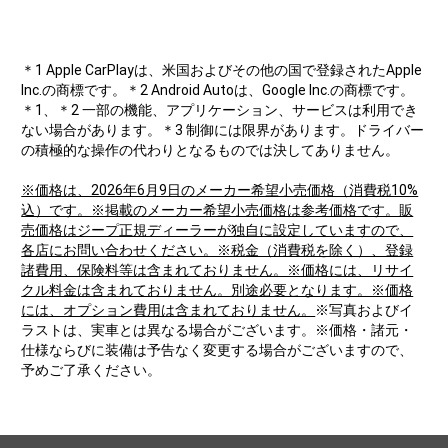
＊1 Apple CarPlayは、米国およびその他の国で登録されたApple
Inc.の商標です。＊2 Android Autoは、Google Inc.の商標です。
＊1、＊2 一部の機能、アプリケーション、サービスは利用でき
ない場合があります。＊3 制御には限界があります。ドライバー
の積極的な操作の代わりとなるものでは決してありません。
※価格は、2026年6月9日のメーカー希望小売価格（消費税10%
込）です。※掲載のメーカー希望小売価格は参考価格です。販
売価格はジープ正規ディーラーが独自に設定していますので、
各店にお問い合わせください。※税金（消費税を除く）、登録
諸費用、保険料等は含まれておりません。※価格には、リサイ
クル料金は含まれておりません。別途必要となります。※価格
には、オプション費用は含まれておりません。
※写真およびイ
ラストは、実車とは異なる場合がございます。※価格・諸元・
仕様ならびに装備は予告なく変更する場合がございますので、
予めご了承ください。