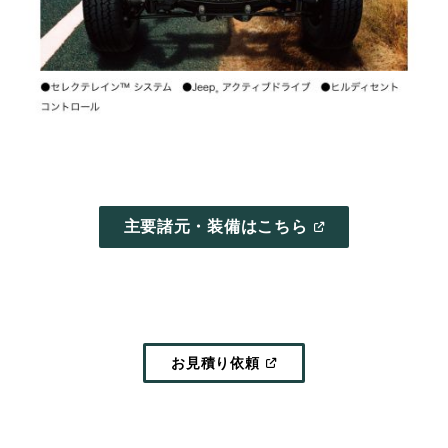
主要諸元・装備はこちら
(
OPEN
IN
A
NEW
WINDOW
)
(
OPEN
お見積り依頼
IN
A
NEW
WINDOW
)