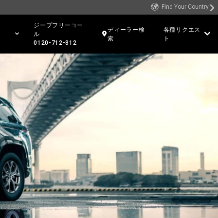
Find Your Country
ジープフリーコー
ディーラー検
各種リクエス
ル
索
ト
0120-712-812