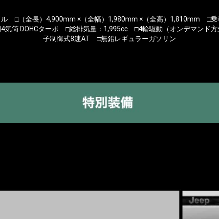
ル □（全長）4,900mm ×（全幅）1,980mm ×（全高）1,810mm □
4気筒 DOHCターボ □総排気量：1,995cc □4輪駆動（オンデマンド
子制御式8速AT □無鉛レギュラーガソリン