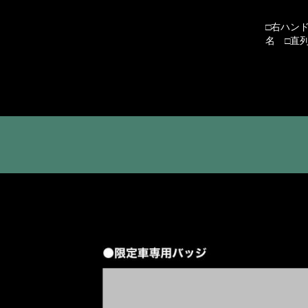
□右ハンド
名 □直列