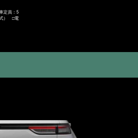
乗車定員：5
方式） □電