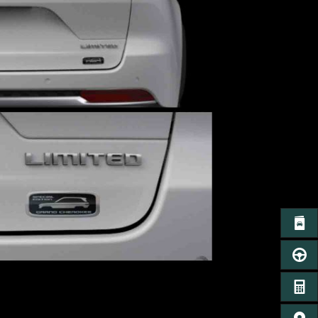
カタロ
ご
お