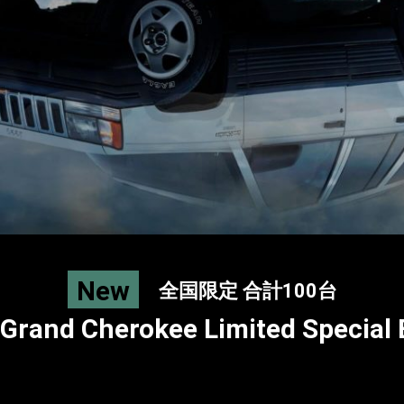
New
全国限定 合計100台
Grand Cherokee Limited Special 