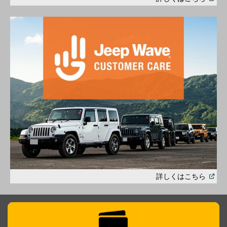
in
a
new
windo
(
Open
詳しくはこちら
in
a
new
windo