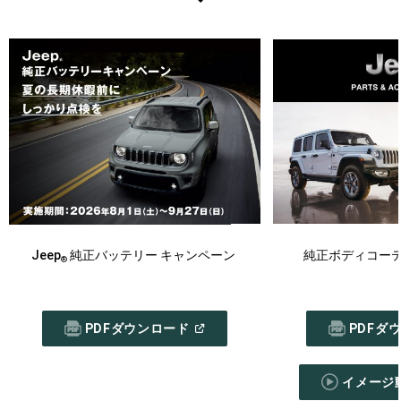
Jeep
純正バッテリー キャンペーン
純正ボディコー
®
(
OPEN
PDFダウンロード
PDFダ
IN
A
NEW
WINDOW
)
イメージ