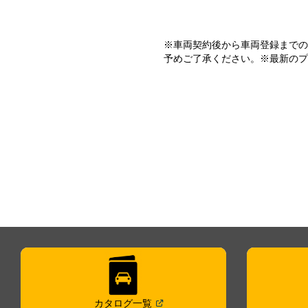
※車両契約後から車両登録まで
予めご了承ください。※最新の
(
Open in a new window
)
カタログ一覧