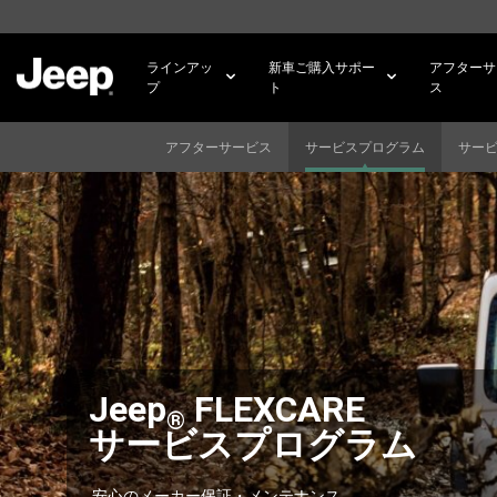
SKIP TO
MAIN
CONTENT
ラインアッ
新車ご購入サポー
アフターサ
プ
ト
ス
アフターサービス
サービスプログラム
サー
SKIP TO
NAVIGATION
Jeep
FLEXCARE
®
サービスプログラム
安心のメーカー保証・メンテナンス