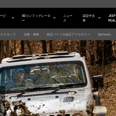
ービ
3Dコンフィグレータ
ニュー
認定中古
JEEP
ー
ス
車
REAL
ビススタッフ
点検・車検
純正パーツ＆純正アクセサリー
bproauto