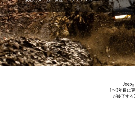
Jeep
®
1〜3年目に
が終了する