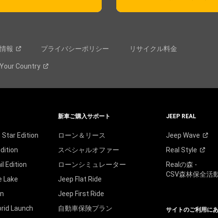
情報
プライバシーポリシー
リサイクル料金
 Your
Country
新車ご購入サポート
JEEP REAL
Star Edition
ローン＆リース
Jeep
Wave
dition
スペシャルオファー
Real
Style
 Edition
ローンシミュレーター
Realの森 -
CSV森林保全活
e Lake
Jeep Flat Ride
on
Jeep First Ride
rid Launch
自動車保険プラン
サイトのご利用に