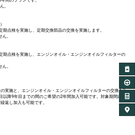
せん。
5）
定期点検を実施し、定期交換部品の交換を実施します。
せん。
の定期点検を実施し、エンジンオイル・エンジンオイルフィルターの
せん。
カタロ
ご
検の実施と、エンジンオイル・エンジンオイルフィルターの交換を2
お
目以降9年目までの間のご希望の2年間加入可能です。対象期間内で
び繰返し加入も可能です。
ディー