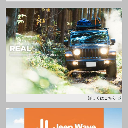
(
Open
詳しくはこちら
in
a
new
windo