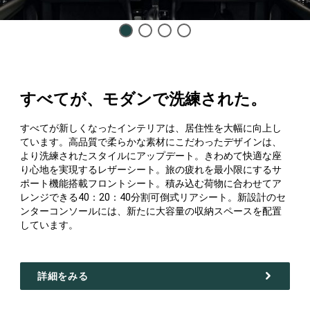
Display
Display
Display
Display
item
item
item
item
1
2
3
4
of
of
of
of
4
4
4
4
すべてが、モダンで洗練された。
すべてが新しくなったインテリアは、居住性を大幅に向上し
ています。高品質で柔らかな素材にこだわったデザインは、
より洗練されたスタイルにアップデート。きわめて快適な座
り心地を実現するレザーシート。旅の疲れを最小限にするサ
ポート機能搭載フロントシート。積み込む荷物に合わせてア
レンジできる40：20：40分割可倒式リアシート。新設計のセ
ンターコンソールには、新たに大容量の収納スペースを配置
しています。
詳細をみる