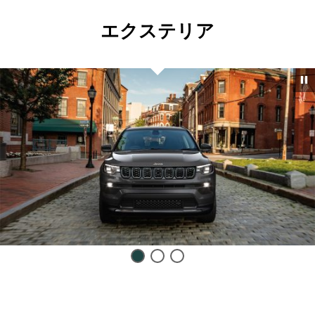
エクステリア
Display
Display
Display
item
item
item
1
2
3
of
of
of
3
3
3