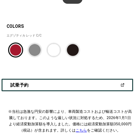
COLORS
COLORS
エグゾティカ レッド C/C  
(
OPEN
試乗予約
IN
A
NEW
WINDOW
)
​​※当社は急激な円安の影響により、車両製造コストおよび輸送コストが高
騰しております。
このような厳しい状況に対処するため、2026年1月1日
より経済変動加算額を導入しました。‎
価格には経済変動加算額350,000円
（税込）が含まれます。
詳しくは
こちら
をご確認ください。​​