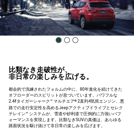
Display
Display
Display
item
item
item
1
2
3
of
of
of
3
3
3
比類なき走破性が、
非日常の楽しみを広げる。
都会的で洗練されたフォルムの中に、80年進化を続けてきた
オフローダーのスピリットが息づいています。パワフルな
2.4ℓタイガーシャーク™ マルチエア
2直列4気筒エンジン、悪
®
路での走行安定性を高めるJeepアクティブドライブとセレク
テレイン™ システムが、雪道や砂利道で圧倒的に力強いパフ
ォーマンスを実現します。比類なきSUVの真価は、あらゆる
路面状況を駆け抜けて非日常の楽しみを広げます。