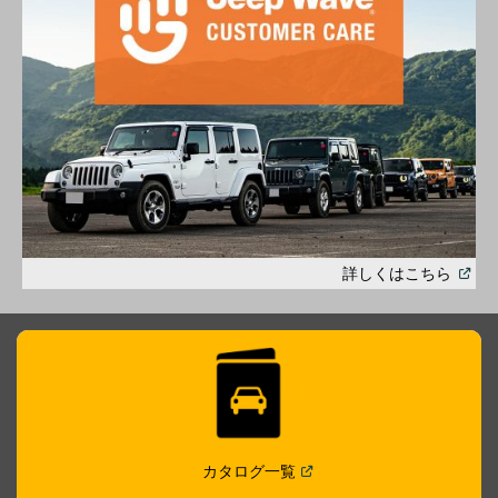
(
Open
詳しくはこちら
in
a
new
windo
(
Open in a new window
)
カタログ一覧