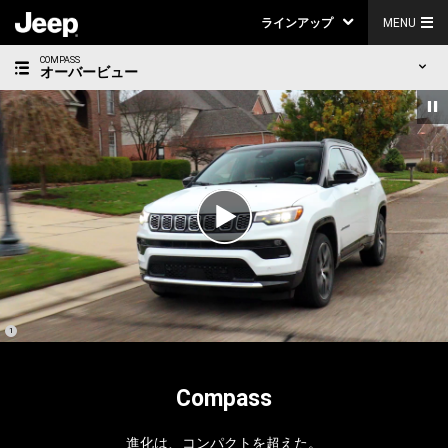
ラインアップ
MENU
COMPASS
オーバービュー
Play
Video
(
)
1
Disclosure
Compass
進化は、コンパクトを超えた。