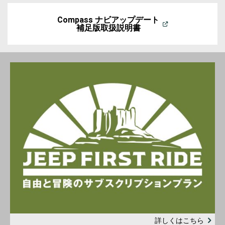
Compass ナビアップデート
補足版取扱説明書
(
Open
in
a
new
window
)
詳しくはこちら