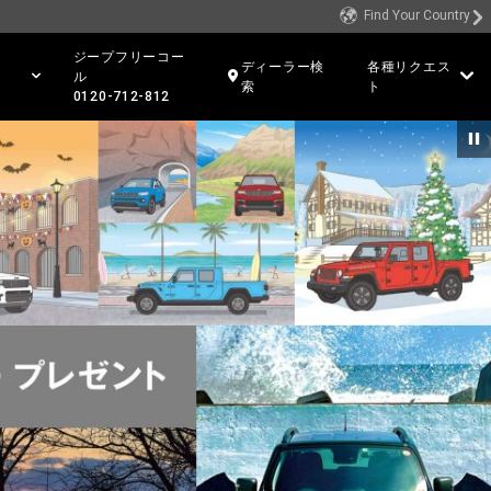
Find Your Country
ジープフリーコー
ディーラー検
各種リクエス
ル
索
ト
0120-712-812