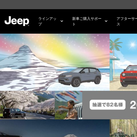
SKIP TO
MAIN
CONTENT
ラインアッ
新車ご購入サポー
アフターサ
プ
ト
ス
SKIP TO
NAVIGATION