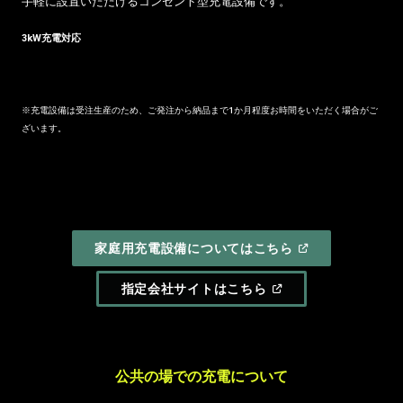
⼿軽に設置いただけるコンセント型充電設備です。
3kW充電対応
※充電設備は受注⽣産のため、ご発注から納品まで1か⽉程度お時間をいただく場合がご
ざいます。
(
OPEN
家庭用充電設備についてはこちら
IN
A
NEW
(
OPEN
指定会社サイトはこちら
WINDOW
)
IN
A
NEW
WINDOW
)
公共の場での充電について