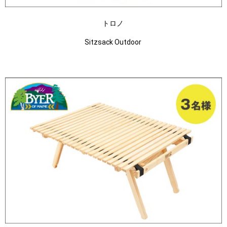
トロノ
Sitzsack Outdoor