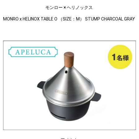
モンロー × ヘリノックス
MONRO x HELINOX TABLE O （SIZE：M） STUMP CHARCOAL GRAY