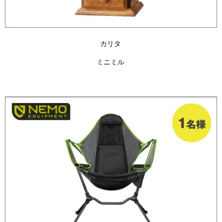
カリタ
ミニミル