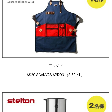
アッソブ
AS2OV CANVAS APRON （SIZE：L）