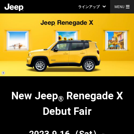
ラインアップ
MENU
(
)
1
Disclosure
New
Jeep
Renegade X
®
Debut Fair
2023.9.16（Sat）-