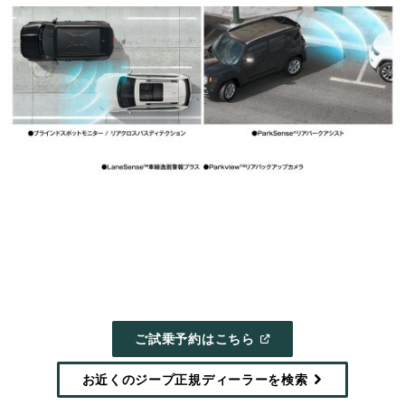
(
OPEN
ご試乗予約はこちら
IN
A
NEW
お近くのジープ正規ディーラーを検索
WINDOW
)