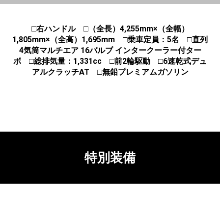
□右ハンドル □（全長）4,255mm×（全幅）
1,805mm×（全高）1,695mm □乗車定員：5名 □直列
4気筒マルチエア 16バルブ インタークーラー付ター
ボ □総排気量：1,331cc □前2輪駆動 □6速乾式デュ
アルクラッチAT □無鉛プレミアムガソリン
特別装備