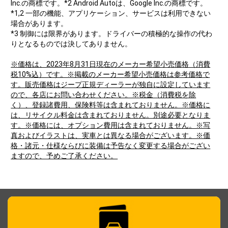
Inc.の商標です。*2 Android Autoは、Google Inc.の商標です。
*1,2 一部の機能、アプリケーション、サービスは利用できない
場合があります。
*3 制御には限界があります。ドライバーの積極的な操作の代わ
りとなるものでは決してありません。
※価格は、2023年8月31日現在のメーカー希望小売価格（消費
税10%込）です。※掲載のメーカー希望小売価格は参考価格で
す。販売価格はジープ正規ディーラーが独自に設定しています
ので、各店にお問い合わせください。※税金（消費税を除
く）、登録諸費用、保険料等は含まれておりません。※価格に
は、リサイクル料金は含まれておりません。別途必要となりま
す。※価格には、オプション費用は含まれておりません。※写
真およびイラストは、実車とは異なる場合がございます。※価
格・諸元・仕様ならびに装備は予告なく変更する場合がござい
ますので、予めご了承ください。