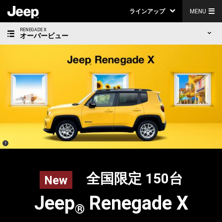
ラインアップ
MENU
RENEGADE X
オーバービュー
(
)
1
Disclosure
全国限定 150台
New
Jeep
Renegade X
®