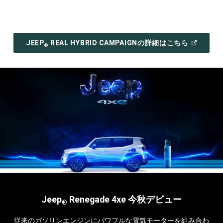
(
OPEN
JEEP
︎ REAL HYBRID CAMPAIGNの詳細はこちら
®
IN
A
NEW
WINDOW
)
Jeep
Renegade 4xe 今秋デビュー
®
従来のガソリンエンジンにパワフルな電気モーターを組み合わ