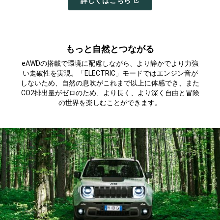
(
OPEN
詳しくはこちら
IN
A
NEW
WINDOW
)
もっと自然とつながる
eAWDの搭載で環境に配慮しながら、より静かでより力強
い走破性を実現。「ELECTRIC」モードではエンジン音が
しないため、自然の息吹がこれまで以上に体感でき、また
CO2排出量がゼロのため、より長く、より深く自由と冒険
の世界を楽しむことができます。